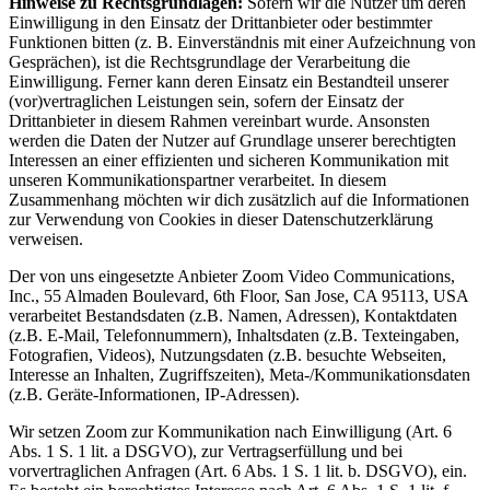
Hinweise zu Rechtsgrundlagen:
Sofern wir die Nutzer um deren
Einwilligung in den Einsatz der Drittanbieter oder bestimmter
Funktionen bitten (z. B. Einverständnis mit einer Aufzeichnung von
Gesprächen), ist die Rechtsgrundlage der Verarbeitung die
Einwilligung. Ferner kann deren Einsatz ein Bestandteil unserer
(vor)vertraglichen Leistungen sein, sofern der Einsatz der
Drittanbieter in diesem Rahmen vereinbart wurde. Ansonsten
werden die Daten der Nutzer auf Grundlage unserer berechtigten
Interessen an einer effizienten und sicheren Kommunikation mit
unseren Kommunikationspartner verarbeitet. In diesem
Zusammenhang möchten wir dich zusätzlich auf die Informationen
zur Verwendung von Cookies in dieser Datenschutzerklärung
verweisen.
Der von uns eingesetzte Anbieter Zoom Video Communications,
Inc., 55 Almaden Boulevard, 6th Floor, San Jose, CA 95113, USA
verarbeitet Bestandsdaten (z.B. Namen, Adressen), Kontaktdaten
(z.B. E-Mail, Telefonnummern), Inhaltsdaten (z.B. Texteingaben,
Fotografien, Videos), Nutzungsdaten (z.B. besuchte Webseiten,
Interesse an Inhalten, Zugriffszeiten), Meta-/Kommunikationsdaten
(z.B. Geräte-Informationen, IP-Adressen).
Wir setzen Zoom zur Kommunikation nach Einwilligung (Art. 6
Abs. 1 S. 1 lit. a DSGVO), zur Vertragserfüllung und bei
vorvertraglichen Anfragen (Art. 6 Abs. 1 S. 1 lit. b. DSGVO), ein.