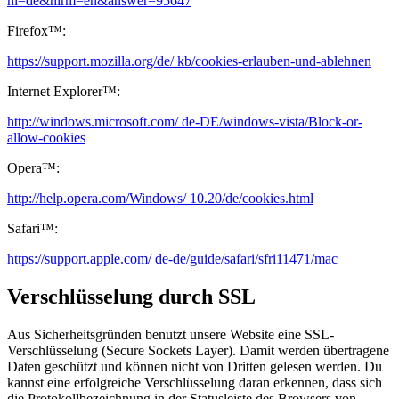
hl=de&hlrm=en&answer=95647
Firefox™:
https://support.mozilla.org/de/ kb/cookies-erlauben-und-ablehnen
Internet Explorer™:
http://windows.microsoft.com/ de-DE/windows-vista/Block-or-
allow-cookies
Opera™:
http://help.opera.com/Windows/ 10.20/de/cookies.html
Safari™:
https://support.apple.com/ de-de/guide/safari/sfri11471/mac
Verschlüsselung durch SSL
Aus Sicherheitsgründen benutzt unsere Website eine SSL-
Verschlüsselung (Secure Sockets Layer). Damit werden übertragene
Daten geschützt und können nicht von Dritten gelesen werden. Du
kannst eine erfolgreiche Verschlüsselung daran erkennen, dass sich
die Protokollbezeichnung in der Statusleiste des Browsers von