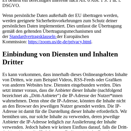
Es besteht ein berechtigtes Interesse nach Art. 6 Abs. 1 S. 1 lit. f.
DSGVO.
Wenn persönliche Daten außerhalb der EU übertragen werden,
werden geeignete Sicherheitsvorkehrungen zum Schutz deiner
persönlichen Daten implementiert. Dies umfasst die Übertragung
gemäß den geltenden Übertragungsmechanismen und
der
Standardvertragsklauseln
der Europäischen
Kommission:
https://zoom.us/de-de/privacy.html
.
Einbindung von Diensten und Inhalten
Dritter
Es kann vorkommen, dass innerhalb dieses Onlineangebotes Inhalte
von Dritten, wie zum Beispiel Videos, RSS-Feeds oder Grafiken
von anderen Websites bzw. Diensten eingebunden werden. Dies
setzt immer voraus, dass die Anbieter dieser Inhalte (nachfolgend
bezeichnet als „Dritt-Anbieter“) die IP-Adresse der Nutzer*innen
wahrnehmen. Denn ohne die IP-Adresse, könnten die Inhalte nicht
an den Browser des jeweiligen Nutzer gesendet werden. Die IP-
Adresse ist damit für die Darstellung dieser Inhalte erforderlich. Wir
bemühen uns, nur solche Inhalte zu verwenden, deren jeweilige
Anbieter die IP-Adresse lediglich zur Auslieferung der Inhalte
verwenden. Jedoch haben wir keinen Einfluss darauf, falls die Dritt-