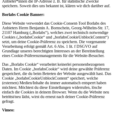
Anbieter*innen die IP-Adresse z. B. für statistische Zwecke
speichern. Soweit dies uns bekannt ist, klären wir dich darüber auf.
Borlabs Cookie Banner:
Diese Website verwendet das Cookie-Consent-Tool Borlabs des
Anbieters Herrn Benjamin A. Bornschein, Georg-Wilhelm-Str. 17,
21107 Hamburg („Borlabs“), welches zwei technisch notwendige
Cookies („borlabsCookie“ und „borlabsCookieUnblockContent“)
setzt, um deine Cookie-Präferenz zu speichern. Die vorgenannte
Verarbeitung erfolgt gemäß Art. 6 Abs. 1 lit. f DSGVO auf
Grundlage unseres berechtigten Interesses an der Bereitstellung
eines Cookie-Präferenzmanagements für die Website-Besucher.
Das „Borlabs Cookie“ verarbeitet keinerlei personenbezogenen
Daten. Im Cookie „borlabsCookie“ wird deine gewählte Präferenz
gespeichert, die du beim Betreten der Website ausgewählt hast. Das
Cookie „borlabsCookieUnblockContent“ speichert, welche
(externen) Medien/Inhalte du immer automatisch entsperrt haben
möchtest. Möchtest du diese Einstellungen widerrufen, lösche
einfach die Cookies in deinem Browser. Wenn du die Website neu
betrittst/neu lädst, wirst du erneut nach deiner Cookie-Präferenz
gefragt.
Vimeo: