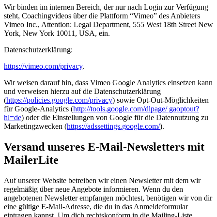
Wir binden im internen Bereich, der nur nach Login zur Verfügung
steht, Coachingvideos über die Plattform “Vimeo” des Anbieters
Vimeo Inc., Attention: Legal Department, 555 West 18th Street New
York, New York 10011, USA, ein.
Datenschutzerklärung:
https://vimeo.com/privacy
.
Wir weisen darauf hin, dass Vimeo Google Analytics einsetzen kann
und verweisen hierzu auf die Datenschutzerklärung
(
https://policies.google.com/privacy
) sowie Opt-Out-Möglichkeiten
für Google-Analytics (
http://tools.google.com/dlpage/ gaoptout?
hl=de
) oder die Einstellungen von Google für die Datennutzung zu
Marketingzwecken (
https://adssettings.google.com/
).
Versand unseres E-Mail-Newsletters mit
MailerLite
Auf unserer Website betreiben wir einen Newsletter mit dem wir
regelmäßig über neue Angebote informieren. Wenn du den
angebotenen Newsletter empfangen möchtest, benötigen wir von dir
eine gültige E-Mail-Adresse, die du in das Anmeldeformular
eintragen kannst. Um dich rechtskonform in die Mailing-Liste